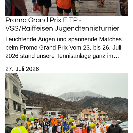
Promo Grand Prix FITP -
VSS/Raiffeisen Jugendtennisturnier
Leuchtende Augen und spannende Matches
beim Promo Grand Prix Vom 23. bis 26. Juli
2026 stand unsere Tennisanlage ganz im
Zeichen des Nachwuchstennis. Beim FITP–
27. Juli 2026
VSS/Raiffeisen Tennis Promo Grand Prix
zeigten die jungen Spielerinnen und Spieler in
den Kategorien U8, U10, U12 und U14
mitreißendes Tennis, großen Einsatz und vor
allem viel Freude am Sport. Für den Amateur
Tennis Club Schlanders gingen folgende
Nachwuchstalente an den Start: Alex
Platzgummer, Raphael Gufler, Felix Theiner,